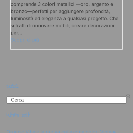
comprende 3 colori metallici —oro, argento e
bronzo—perfetti per aggiungere profondità,
luminosità ed eleganza a qualsiasi progetto. Che
si tratti di rinnovare mobili, creare decorazioni
per…
Scopri di più
cerca
Search
ultimi post
Organic Vibes: la nuova collezione colori Vintage