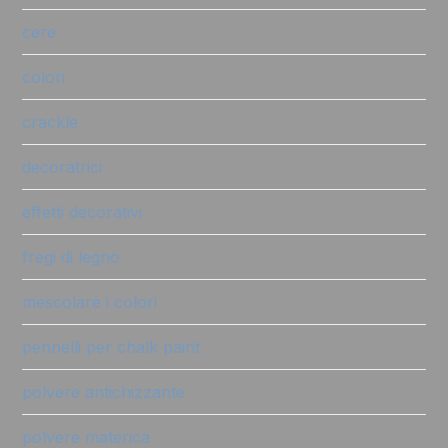
cere
colori
crackle
decoratrici
effetti decorativi
fregi di legno
mescolare i colori
pennelli per chalk paint
polvere antichizzante
polvere materica