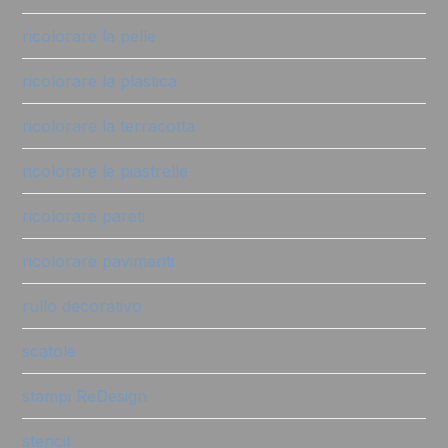
ricolorare la pelle
ricolorare la plastica
ricolorare la terracotta
ricolorare le piastrelle
ricolorare pareti
ricolorare pavimenti
rullo decorativo
scatole
stampi ReDesign
stencil