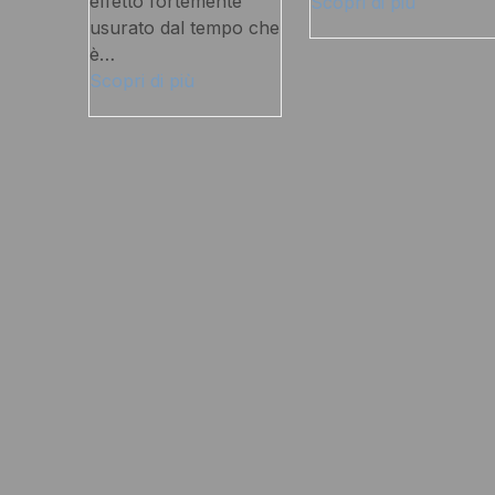
effetto fortemente
Scopri di più
usurato dal tempo che
è…
Scopri di più