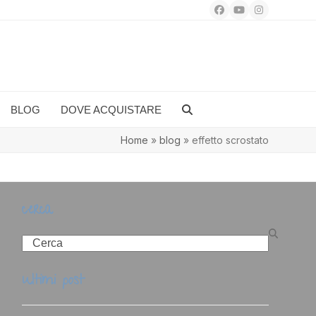
Facebook
YouTube
Instagram
BLOG
DOVE ACQUISTARE
Home
»
blog
»
effetto scrostato
cerca
Search
ultimi post