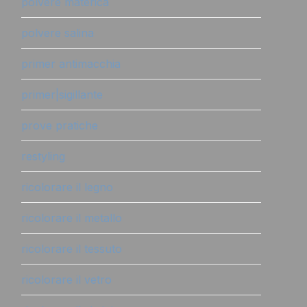
polvere materica
polvere salina
primer antimacchia
primer|sigillante
prove pratiche
restyling
ricolorare il legno
ricolorare il metallo
ricolorare il tessuto
ricolorare il vetro