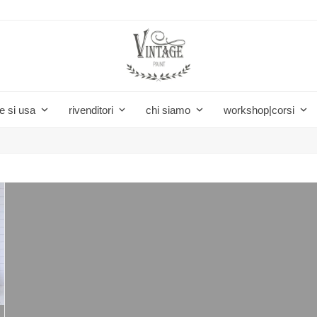
e si usa
rivenditori
chi siamo
workshop|corsi