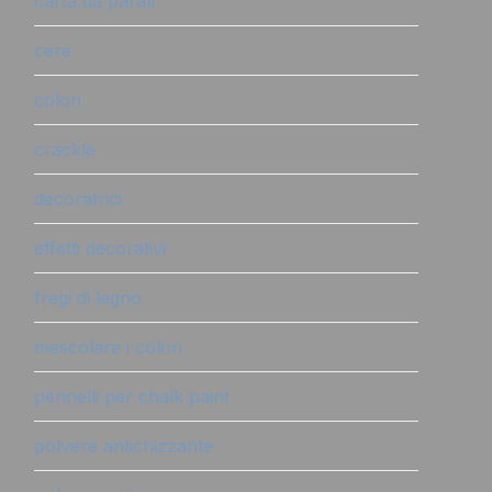
carta da parati
cere
colori
crackle
decoratrici
effetti decorativi
fregi di legno
mescolare i colori
pennelli per chalk paint
polvere antichizzante