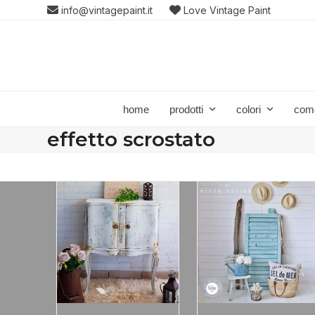
Skip
info@vintagepaint.it
Love Vintage Paint
to
content
home
prodotti
colori
com
effetto scrostato