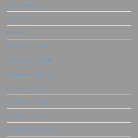
primer|sigillante
prove pratiche
restyling
ricolorare il legno
ricolorare il metallo
ricolorare il tessuto
ricolorare il vetro
ricolorare il vimini
ricolorare la pelle
ricolorare la plastica