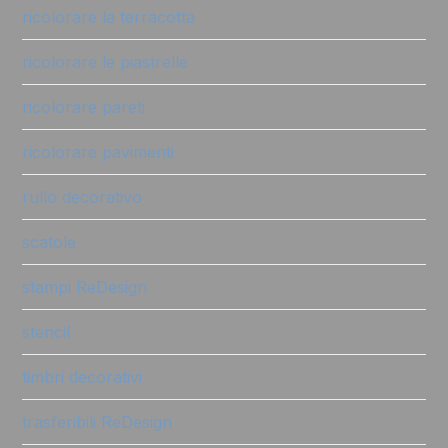
ricolorare la terracotta
ricolorare le piastrelle
ricolorare pareti
ricolorare pavimenti
rullo decorativo
scatole
stampi ReDesign
stencil
timbri decorativi
trasferibili ReDesign