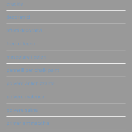
crackle
decoratrici
effetti decorativi
fregi di legno
mescolare i colori
pennelli per chalk paint
polvere antichizzante
polvere materica
polvere salina
primer antimacchia