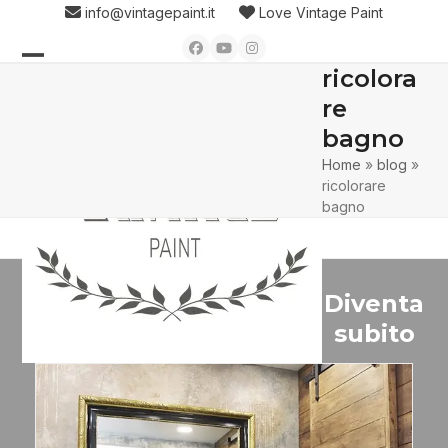
Skip
info@vintagepaint.it
Love Vintage Paint
to
Facebook
YouTube
Instagram
content
ricolora
Open
Close
re
mobile
mobile
bagno
menu
menu
Home
»
blog
»
ricolorare
bagno
Diventa
subito