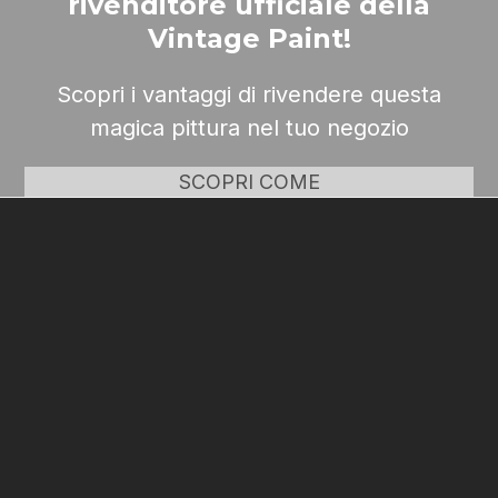
rivenditore ufficiale della
Vintage Paint!
Scopri i vantaggi di rivendere questa
magica pittura nel tuo negozio
SCOPRI COME