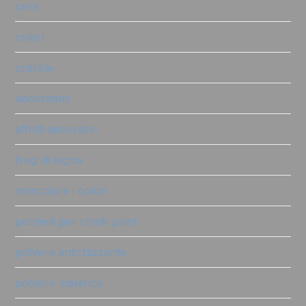
cere
colori
crackle
decoratrici
effetti decorativi
fregi di legno
mescolare i colori
pennelli per chalk paint
polvere antichizzante
polvere materica