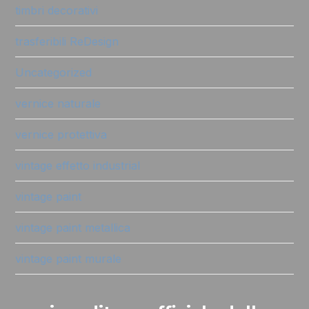
timbri decorativi
trasferibili ReDesign
Uncategorized
vernice naturale
vernice protettiva
vintage effetto industrial
vintage paint
vintage paint metallica
vintage paint murale