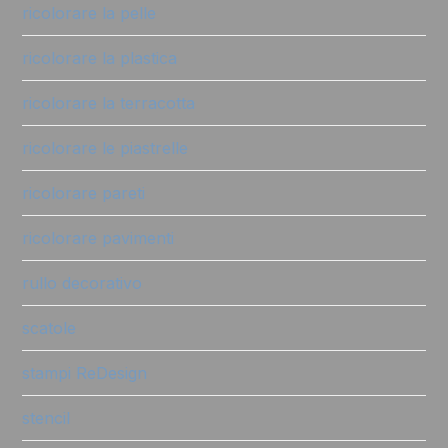
ricolorare la pelle
ricolorare la plastica
ricolorare la terracotta
ricolorare le piastrelle
ricolorare pareti
ricolorare pavimenti
rullo decorativo
scatole
stampi ReDesign
stencil