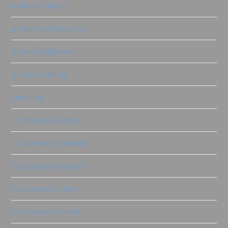
polvere salina
primer antimacchia
primer|sigillante
prove pratiche
restyling
ricolorare il legno
ricolorare il metallo
ricolorare il tessuto
ricolorare il vetro
ricolorare il vimini