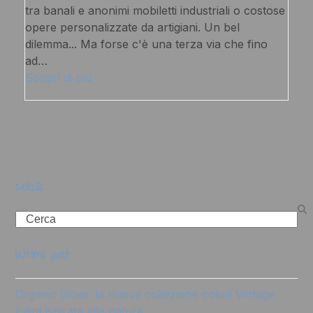
tra banali e anonimi mobiletti industriali o costose
opere personalizzate da artigiani. Un bel
dilemma... Ma forse c'è una terza via che fino
ad…
Scopri di più
cerca
Search
ultimi post
Organic Vibes: la nuova collezione colori Vintage
Paint ispirata alla natura