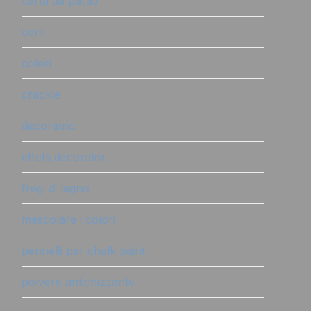
carta da parati
cere
colori
crackle
decoratrici
effetti decorativi
fregi di legno
mescolare i colori
pennelli per chalk paint
polvere antichizzante