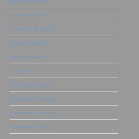
polvere materica
polvere salina
primer antimacchia
primer|sigillante
prove pratiche
restyling
ricolorare il legno
ricolorare il metallo
ricolorare il tessuto
ricolorare il vetro