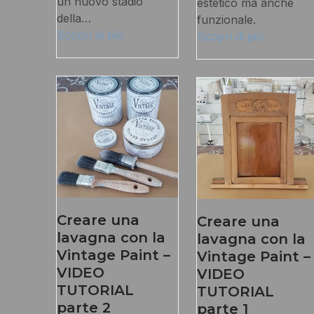
un nuovo stadio
estetico ma anche
della…
funzionale.
Scopri di più
Scopri di più
Creare una
Creare una
lavagna con la
lavagna con la
Vintage Paint –
Vintage Paint –
VIDEO
VIDEO
TUTORIAL
TUTORIAL
parte 2
parte 1