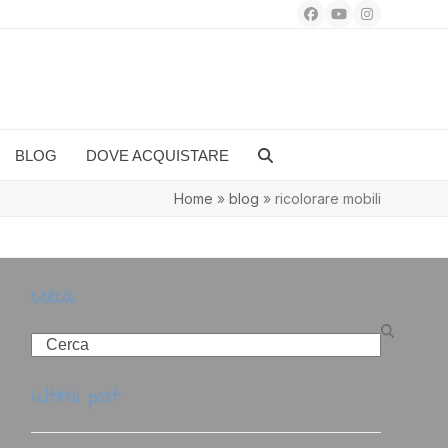
Facebook
YouTube
Instagram
BLOG
DOVE ACQUISTARE
Home
»
blog
»
ricolorare mobili
cerca
Search
ultimi post