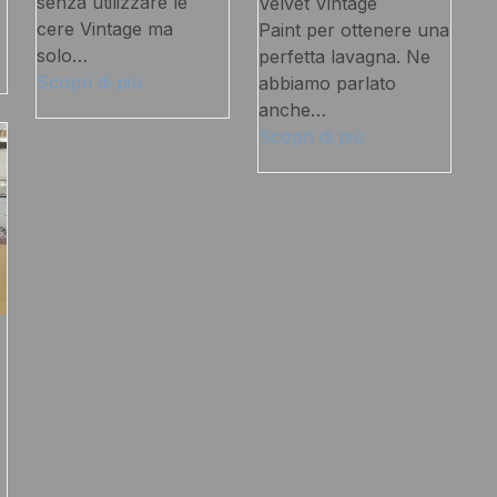
senza utilizzare le
Velvet Vintage
cere Vintage ma
Paint per ottenere una
solo…
perfetta lavagna. Ne
Scopri di più
abbiamo parlato
anche…
Scopri di più