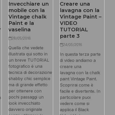
Invecchiare un
Creare una
mobile con la
lavagna con la
Vintage chalk
Vintage Paint –
Paint e la
VIDEO
r
vaselina
TUTORIAL
parte 3
28/05/2018
24/05/2016
Quella che vedete
illustrata qui sotto in
In questa terza parte
un breve TUTORIAL
di video andiamo a
fotografico è una
creare una
tecnica di decorazione
lavagna con la chalk
shabby chic semplice
paint Vintage Paint.
ma di grande effetto
Scoprirai come è
per ottenere con
facile e divertente. In
pochi passaggi un
particolare puoi
n
look invecchiato
vedere come si
davvero originale
applica il Black