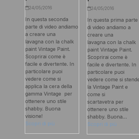
24/05/2016
24/05/2016
In questa seconda
In questa prima parte
parte di video andiamo
di video andiamo a
a creare una
creare una
lavagna con la chalk
lavagna con la chalk
paint Vintage Paint.
paint Vintage Paint.
Scoprirai come è
Scoprirai come è
facile e divertente. In
facile e divertente. In
particolare puoi
particolare puoi
vedere come si
vedere come si stend
applica la cera della
la Vintage Paint e
gamma Vintage per
come si
ottenere uno stile
scartavetra per
shabby. Buona
ottenere uno stile
visione!
shabby. Buona…
Scopri di più
Scopri di più