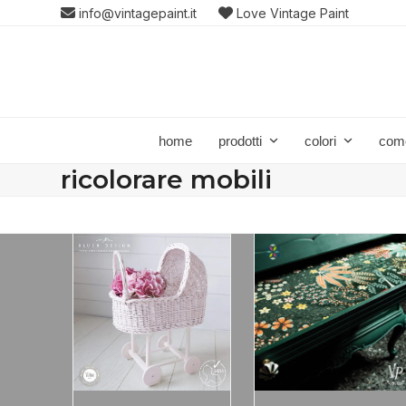
Skip
info@vintagepaint.it
Love Vintage Paint
to
content
home
prodotti
colori
com
ricolorare mobili