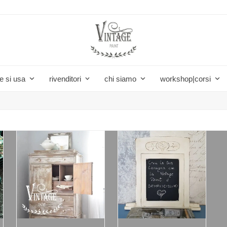
e si usa
rivenditori
chi siamo
workshop|corsi