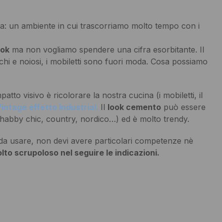
sa: un ambiente in cui trascorriamo molto tempo con i
ook
ma non vogliamo spendere una cifra esorbitante. Il
cchi e noiosi, i mobiletti sono fuori moda. Cosa possiamo
to visivo è ricolorare la nostra cucina (i mobiletti, il
intage effetto Industrial.
Il
look cemento
può essere
le, shabby chic, country, nordico…) ed è molto trendy.
 da usare, non devi avere particolari competenze nè
to scrupoloso nel seguire le indicazioni.