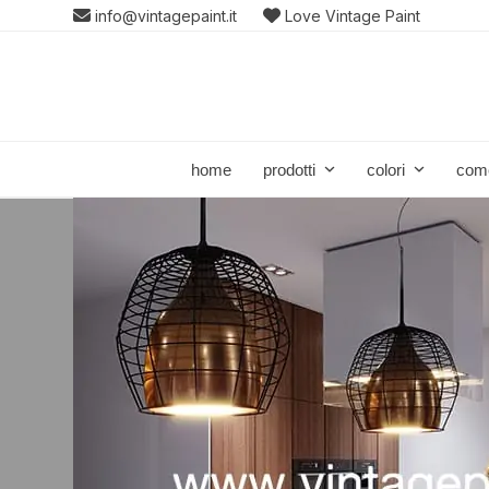
Skip
info@vintagepaint.it
Love Vintage Paint
to
content
home
prodotti
colori
com