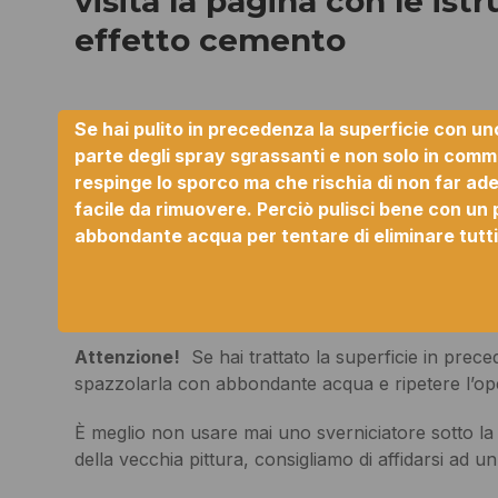
visita la pagina con le
istr
effetto cemento
Se hai pulito in precedenza la superficie con un
parte degli spray sgrassanti e non solo in comme
respinge lo sporco ma che rischia di non far ade
facile da rimuovere. Perciò pulisci bene con un 
abbondante acqua per tentare di eliminare tutti i 
Attenzione!
Se hai trattato la superficie in pre
spazzolarla con abbondante acqua e ripetere l’ope
È meglio non usare mai uno sverniciatore sotto la
della vecchia pittura, consigliamo di affidarsi ad un 