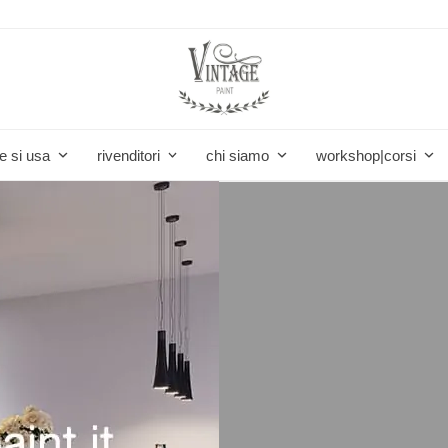
e si usa
rivenditori
chi siamo
workshop|corsi