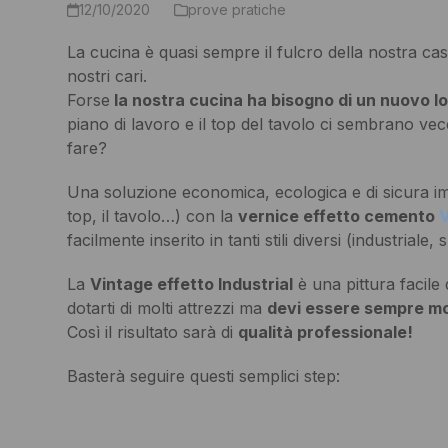
12/10/2020
prove pratiche
La cucina è quasi sempre il fulcro della nostra ca
nostri cari.
Forse
la nostra cucina ha bisogno di un nuovo l
piano di lavoro e il top del tavolo ci sembrano ve
fare?
Una soluzione economica, ecologica e di sicura impat
top, il tavolo…) con la
vernice effetto cemento
V
facilmente inserito in tanti stili diversi (industria
La
Vintage effetto Industrial
è una pittura facile
dotarti di molti attrezzi ma
devi essere sempre mol
Così il risultato sarà di
qualità professionale!
Basterà seguire questi semplici step: