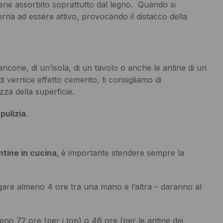
iene assorbito soprattutto dal legno. Quando si
torna ad essere attivo, provocando il distacco della
bancone, di un’isola, di un tavolo o anche le antine di un
di vernice effetto cemento, ti consigliamo di
zza della superficie.
 pulizia
.
antine in cucina,
è importante stendere sempre la
ciugare almeno 4 ore tra una mano e l’altra – daranno al
no 72 ore (per i top) o 48 ore (per le antine dei