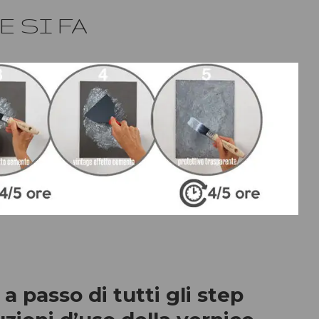
 SI FA
a passo di tutti gli step