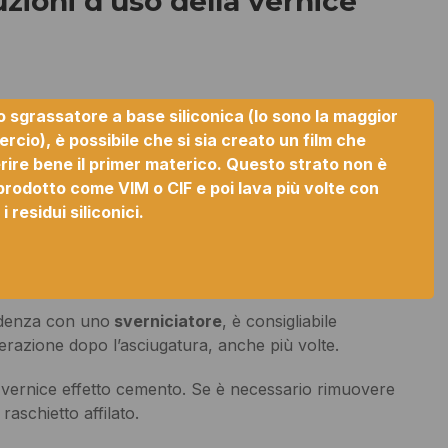
uzioni d’uso della vernice
o sgrassatore a base siliconica (lo sono la maggior
rcio), è possibile che si sia creato un film che
rire bene il primer materico. Questo strato non è
prodotto come VIM o CIF e poi lava più volte con
residui siliconici.
cedenza con uno
sverniciatore
, è consigliabile
razione dopo l’asciugatura, anche più volte.
 vernice effetto cemento. Se è necessario rimuovere
raschietto affilato.