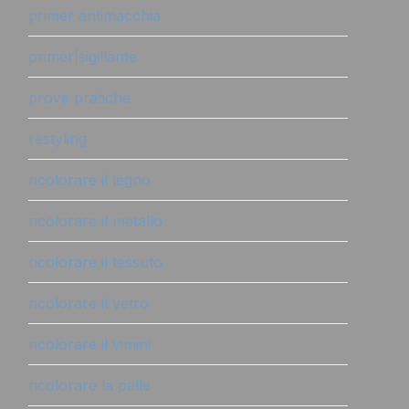
primer antimacchia
primer|sigillante
prove pratiche
restyling
ricolorare il legno
ricolorare il metallo
ricolorare il tessuto
ricolorare il vetro
ricolorare il vimini
ricolorare la pelle