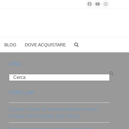
Facebook
YouTube
Instagram
BLOG
DOVE ACQUISTARE
cerca
Search
ultimi post
Organic Vibes: la nuova collezione colori
Vintage Paint ispirata alla natura