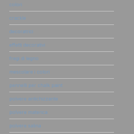
colori
crackle
decoratrici
effetti decorativi
fregi di legno
mescolare i colori
pennelli per chalk paint
polvere antichizzante
polvere materica
polvere salina