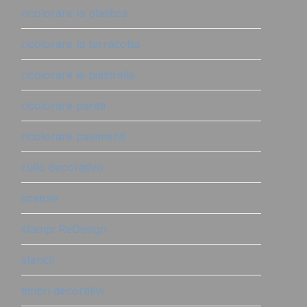
ricolorare la plastica
ricolorare la terracotta
ricolorare le piastrelle
ricolorare pareti
ricolorare pavimenti
rullo decorativo
scatole
stampi ReDesign
stencil
timbri decorativi