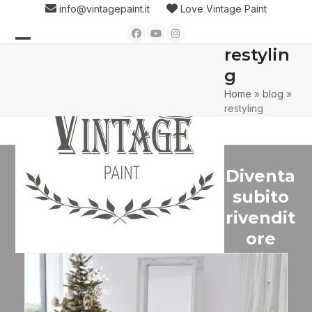
Skip
info@vintagepaint.it
Love Vintage Paint
to
Facebook
YouTube
Instagram
content
restylin
Open
Close
g
mobile
mobile
Home
»
blog
»
menu
menu
restyling
Diventa
subito
rivendit
ore