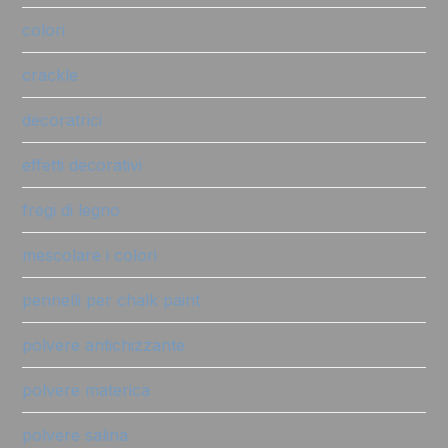
colori
crackle
decoratrici
effetti decorativi
fregi di legno
mescolare i colori
pennelli per chalk paint
polvere antichizzante
polvere materica
polvere salina