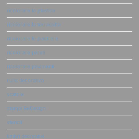
ricolorare la plastica
ricolorare la terracotta
ricolorare le piastrelle
ricolorare pareti
ricolorare pavimenti
rullo decorativo
scatole
stampi ReDesign
stencil
timbri decorativi