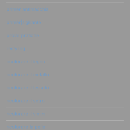
primer antimacchia
primer|sigillante
prove pratiche
restyling
ricolorare il legno
ricolorare il metallo
ricolorare il tessuto
ricolorare il vetro
ricolorare il vimini
ricolorare la pelle