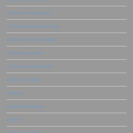
ricolorare la plastica
ricolorare la terracotta
ricolorare le piastrelle
ricolorare pareti
ricolorare pavimenti
rullo decorativo
scatole
stampi ReDesign
stencil