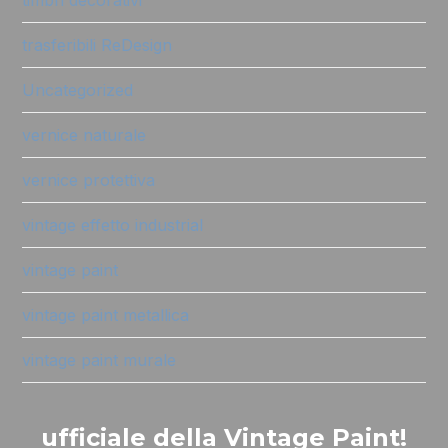
timbri decorativi
trasferibili ReDesign
Uncategorized
vernice naturale
vernice protettiva
vintage effetto industrial
vintage paint
vintage paint metallica
vintage paint murale
ufficiale della Vintage Paint!