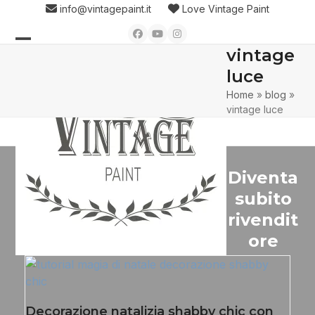
Skip
info@vintagepaint.it
Love Vintage Paint
to
Facebook
YouTube
Instagram
content
vintage
Open
Close
luce
mobile
mobile
Home
»
blog
»
menu
menu
vintage luce
Diventa
subito
rivendit
ore
Decorazione natalizia shabby chic con