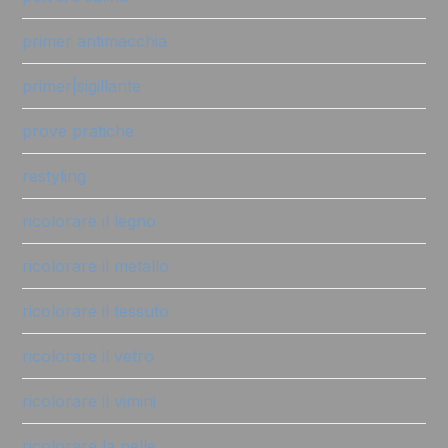
primer antimacchia
primer|sigillante
prove pratiche
restyling
ricolorare il legno
ricolorare il metallo
ricolorare il tessuto
ricolorare il vetro
ricolorare il vimini
ricolorare la pelle