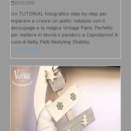
26/12/2019
Un TUTORIAL fotografico step by step per
imparare a creare un piatto natalizio con il
decoupage e la magica Vintage Paint. Perfetto
per mettere in tavola il pandoro a Capodanno! A
cura di Ketty Petti Restyling Shabby.
Scopri di più