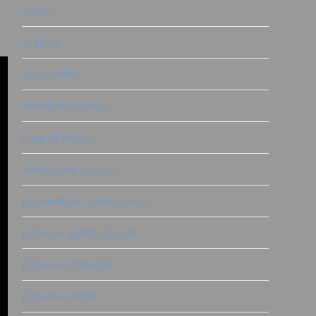
colori
crackle
decoratrici
effetti decorativi
fregi di legno
mescolare i colori
pennelli per chalk paint
polvere antichizzante
polvere materica
polvere salina