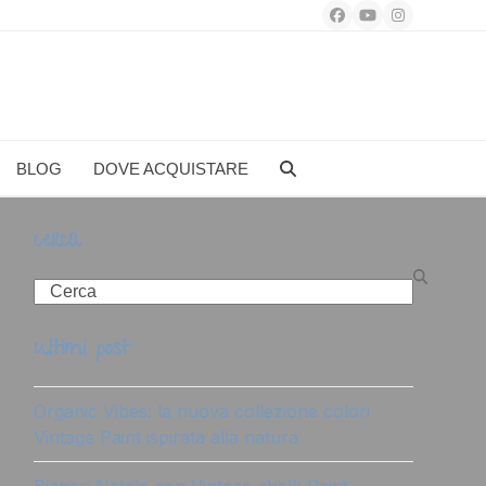
Facebook
YouTube
Instagram
BLOG
DOVE ACQUISTARE
cerca
Search
ultimi post
Organic Vibes: la nuova collezione colori
Vintage Paint ispirata alla natura