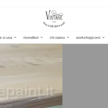
e si usa
rivenditori
chi siamo
workshop|corsi