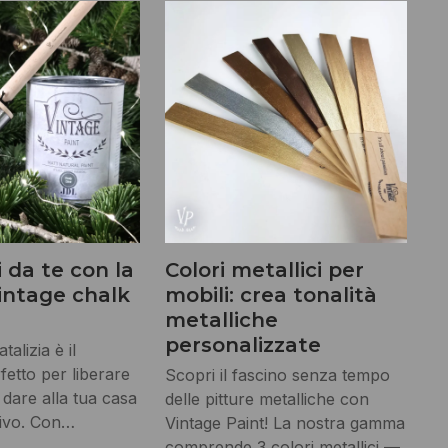
i da te con la
Colori metallici per
intage chalk
mobili: crea tonalità
metalliche
personalizzate
talizia è il
etto per liberare
Scopri il fascino senza tempo
e dare alla tua casa
delle pitture metalliche con
tivo. Con…
Vintage Paint! La nostra gamma
comprende 3 colori metallici —