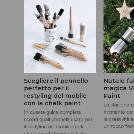
Scegliere il pennello
Natale fa
perfetto per il
magica V
restyling del mobile
Paint
con la chalk paint
La stagione na
momento perf
In questa guida completa
la creatività 
scopri quali pennelli usare per
un tocco fes
il restyling dei mobili con la
chalk paint! Quando si tratta…