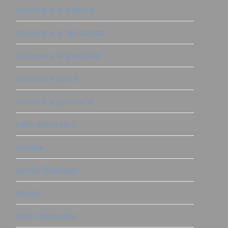
ricolorare la plastica
ricolorare la terracotta
ricolorare le piastrelle
ricolorare pareti
ricolorare pavimenti
rullo decorativo
scatole
stampi ReDesign
stencil
timbri decorativi