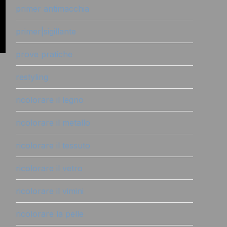
primer antimacchia
primer|sigillante
prove pratiche
restyling
ricolorare il legno
ricolorare il metallo
ricolorare il tessuto
ricolorare il vetro
ricolorare il vimini
ricolorare la pelle