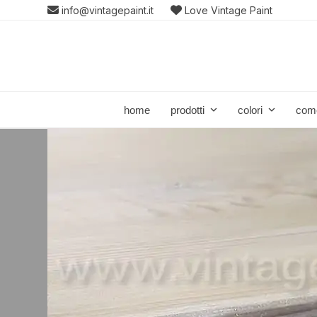
Skip
info@vintagepaint.it
Love Vintage Paint
to
content
home
prodotti
colori
com