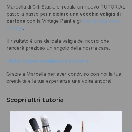
Marcella di Cilli Studio ci regala un nuovo TUTORIAL
passo a passo per
riciclare una vecchia valigia di
cartone
con la Vintage Paint e gli
stencil monouso
Vintage
.
Il risultato è una delicata valigia dei ricordi che
renderà prezioso un angolo della nostra casa.
Clikka qui per visualizzare il tutorial.
Grazie a Marcella per aver condiviso con noi la tua
creatività e la tua esperienza una volta ancora!
Scopri altri tutorial