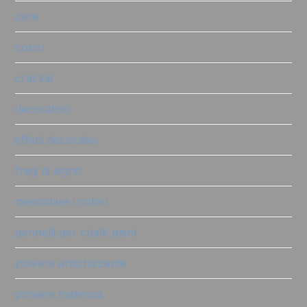
cere
colori
crackle
decoratrici
effetti decorativi
fregi di legno
mescolare i colori
pennelli per chalk paint
polvere antichizzante
polvere materica