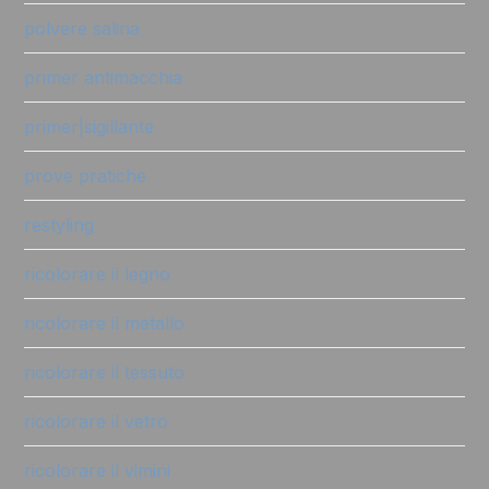
polvere salina
primer antimacchia
primer|sigillante
prove pratiche
restyling
ricolorare il legno
ricolorare il metallo
ricolorare il tessuto
ricolorare il vetro
ricolorare il vimini