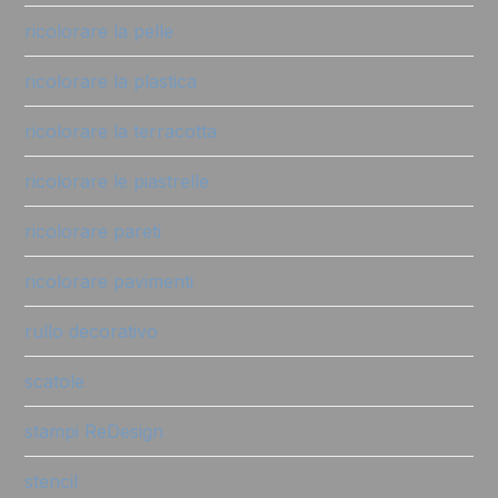
ricolorare la pelle
ricolorare la plastica
ricolorare la terracotta
ricolorare le piastrelle
ricolorare pareti
ricolorare pavimenti
rullo decorativo
scatole
stampi ReDesign
stencil