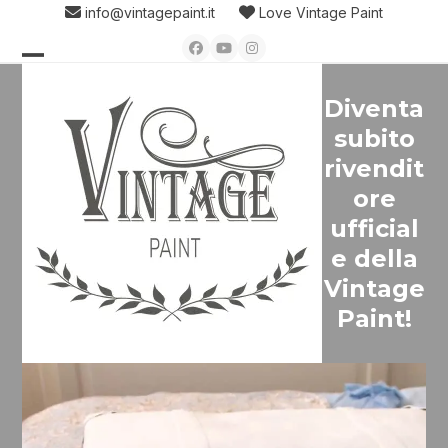
Skip
info@vintagepaint.it
Love Vintage Paint
to
Facebook
YouTube
Instagram
content
Open
Close
Diventa
mobile
mobile
subito
menu
menu
rivendit
ore
ufficial
e della
Vintage
Paint!