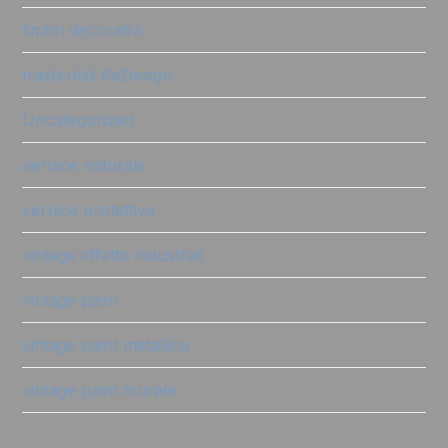
timbri decorativi
trasferibili ReDesign
Uncategorized
vernice naturale
vernice protettiva
vintage effetto industrial
vintage paint
vintage paint metallica
vintage paint murale