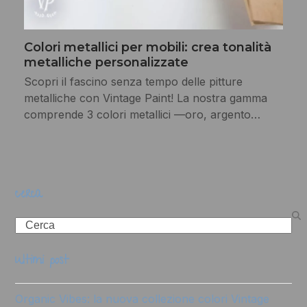
Colori metallici per mobili: crea tonalità
metalliche personalizzate
Scopri il fascino senza tempo delle pitture
metalliche con Vintage Paint! La nostra gamma
comprende 3 colori metallici —oro, argento…
cerca
Search
ultimi post
Organic Vibes: la nuova collezione colori Vintage