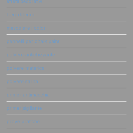
effetti decorativi
fregi di legno
mescolare i colori
pennelli per chalk paint
polvere antichizzante
polvere materica
polvere salina
primer antimacchia
primer|sigillante
prove pratiche