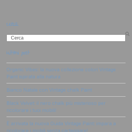
cerca
Search
ultimi post
Organic Vibes: la nuova collezione colori Vintage
Paint ispirata alla natura
Bianco Natale con Vintage chalk Paint
Black Velvet: il nero chalk più misterioso per
ricolorare i tuoi mobili!
È arrivata la nuova Guida Vintage Paint: impara a
ricolorare i mobili senza carteggiare!