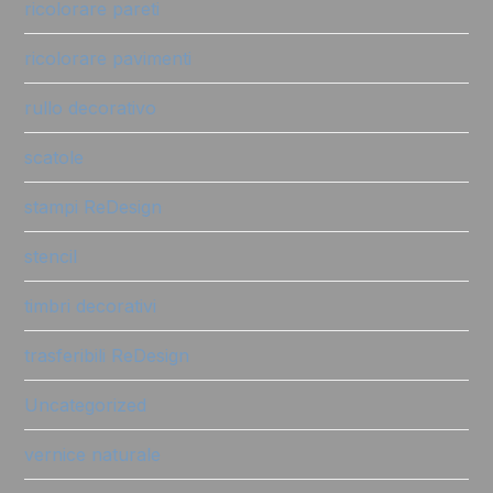
ricolorare pareti
ricolorare pavimenti
rullo decorativo
scatole
stampi ReDesign
stencil
timbri decorativi
trasferibili ReDesign
Uncategorized
vernice naturale