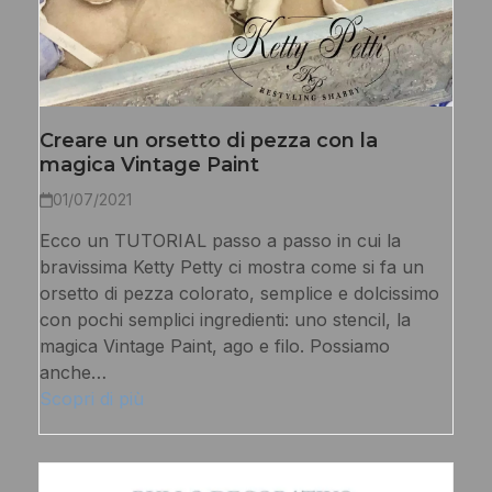
Creare un orsetto di pezza con la
magica Vintage Paint
01/07/2021
Ecco un TUTORIAL passo a passo in cui la
bravissima Ketty Petty ci mostra come si fa un
orsetto di pezza colorato, semplice e dolcissimo
con pochi semplici ingredienti: uno stencil, la
magica Vintage Paint, ago e filo. Possiamo
anche…
Scopri di più