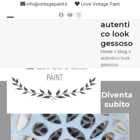
Skip
info@vintagepaint.it
Love Vintage Paint
to
Facebook
YouTube
Instagram
content
autenti
Open
Close
co look
mobile
mobile
gessoso
menu
menu
Home
»
blog
»
autentico look
gessoso
Diventa
subito