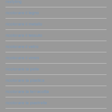
restyling
ricolorare il legno
ricolorare il metallo
ricolorare il tessuto
ricolorare il vetro
ricolorare il vimini
ricolorare la pelle
ricolorare la plastica
ricolorare la terracotta
ricolorare le piastrelle