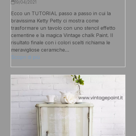
19/04/2021
Ecco un TUTORIAL passo a passo in cui la
bravissima Ketty Petty ci mostra come
trasformare un tavolo con uno stencil effetto
cementine e la magica Vintage chalk Paint. Il
risultato finale con i colori scelti richiama le
meravigliose ceramiche…
Scopri di più