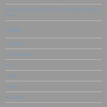
Trasforma la tua casa con i colori brillanti di Vintage
Paint
categorie
accessori
carta da parati
cere
colori
crackle
decoratrici